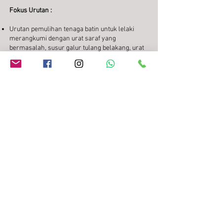
Fokus Urutan :
Urutan pemulihan tenaga batin untuk lelaki
merangkumi dengan urat saraf yang
bermasalah, susur galur tulang belakang, urat
perut, pinggang, peha dan sekitar alat sulit.
Tidak mengurut pada bahagian alat kemaluan
sebaliknya diurut sekitar pangkal peha, celah
kangkang, tundun kemaluan (ari-ari) dan tapak
kaki.
cendana canggi
TEMPAH SEKARANG