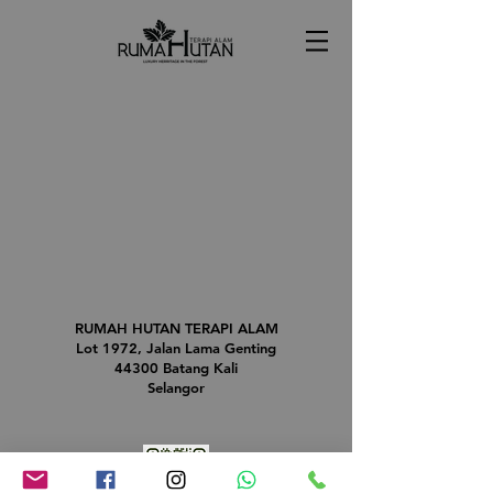
RUMAH HUTAN TERAPI ALAM
Lot 1972, Jalan Lama Genting
44300 Batang Kali
Selangor